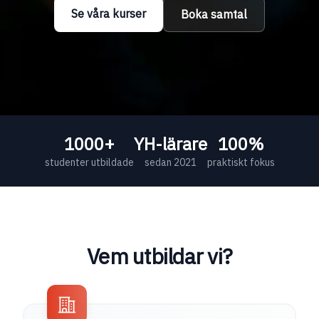
Se våra kurser
Boka samtal
1000+
YH-lärare
100%
studenter utbildade
sedan 2021
praktiskt fokus
Vem utbildar vi?